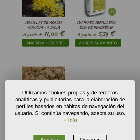
SEMILLAS DE ACACIA
SUSTRATO SEMILLERO
MIMOSA - ACACIA
ECO DE PINDSTRUP
€
€
11,00
5,59
BAILEYANA
A partir de
A partir de
AÑADIR AL CARRITO
AÑADIR AL CARRITO
Utilizamos cookies propias y de terceros
analíticas y publicitarias para la elaboración de
perfiles basados en hábitos de navegación del
usuario. Si continúa navegando, acepta su uso.
VERMICULITA SUSTRATO
+ Info
PARA PROPAGACIÓN
€
3,34
A partir de
AÑADIR AL CARRITO
Aceptar
Denegar