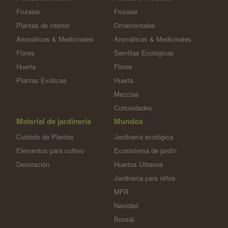
Frutales
Frutales
Plantas de interior
Ornamentales
Aromáticas & Medicinales
Aromáticas & Medicinales
Flores
Semillas Ecológicas
Huerta
Flores
Plantas Exóticas
Huerta
Mezclas
Curiosidades
Material de jardinería
Mundos
Cuidado de Plantas
Jardinería ecológica
Elementos para cultivo
Ecosistema de jardín
Decoración
Huertos Urbanos
Jardinería para niños
MFR
Navidad
Bonsái