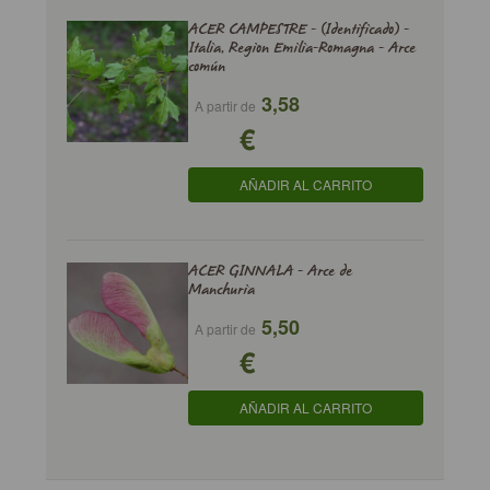
ACER CAMPESTRE - (Identificado) -
Italia, Region Emilia-Romagna - Arce
común
3,58
A partir de
€
AÑADIR AL CARRITO
ACER GINNALA - Arce de
Manchuria
5,50
A partir de
€
AÑADIR AL CARRITO