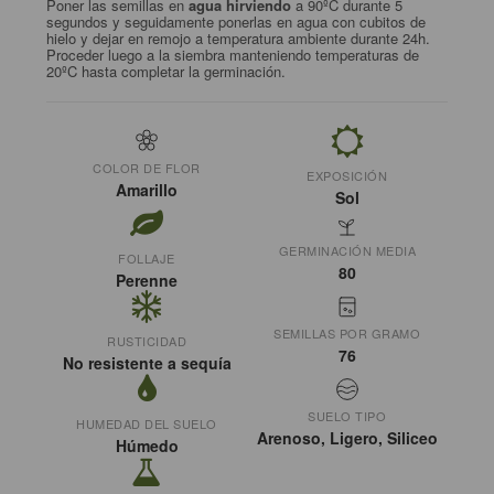
Poner las semillas en
agua hirviendo
a 90ºC durante 5
segundos y seguidamente ponerlas en agua con cubitos de
hielo y dejar en remojo a temperatura ambiente durante 24h.
Proceder luego a la siembra manteniendo temperaturas de
20ºC hasta completar la germinación.
COLOR DE FLOR
EXPOSICIÓN
Amarillo
Sol
GERMINACIÓN MEDIA
FOLLAJE
80
Perenne
SEMILLAS POR GRAMO
RUSTICIDAD
76
No resistente a sequía
SUELO TIPO
HUMEDAD DEL SUELO
Arenoso, Ligero, Siliceo
Húmedo