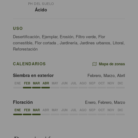
PH DEL SUELO
Ácido
USO
Desertificación, Ejemplar, Erosión, Filtro verde, Flor
comestible, Flor cortada , Jardinería, Jardines urbanos, Litoral,
Reforestación
CALENDARIOS
Mapa de zonas
Siembra en exterior
Febrero, Marzo, Abril
ENE
FEB
MAR
ABR
MAY
JUN
JUL
AGO
SEP
OCT
NOV
DIC
Floración
Enero, Febrero, Marzo
ENE
FEB
MAR
ABR
MAY
JUN
JUL
AGO
SEP
OCT
NOV
DIC