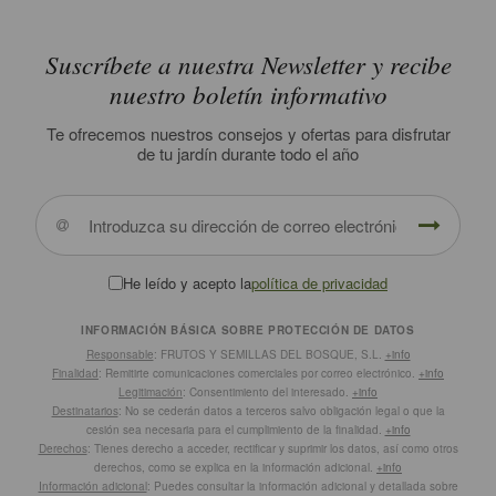
Suscríbete a nuestra Newsletter y recibe
nuestro boletín informativo
Te ofrecemos nuestros consejos y ofertas para disfrutar
de tu jardín durante todo el año
He leído y acepto la
política de privacidad
INFORMACIÓN BÁSICA SOBRE PROTECCIÓN DE DATOS
Responsable
: FRUTOS Y SEMILLAS DEL BOSQUE, S.L.
+info
Finalidad
: Remitirte comunicaciones comerciales por correo electrónico.
+info
Legitimación
: Consentimiento del interesado.
+info
Destinatarios
: No se cederán datos a terceros salvo obligación legal o que la
cesión sea necesaria para el cumplimiento de la finalidad.
+info
Derechos
: Tienes derecho a acceder, rectificar y suprimir los datos, así como otros
derechos, como se explica en la información adicional.
+info
Información adicional
: Puedes consultar la información adicional y detallada sobre