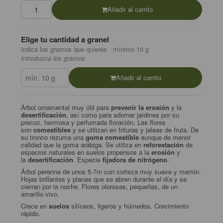
Añadir al carrito
Elige tu cantidad a granel
indica los gramos que quieres · mínimo 10 g
Introduzca los gramos
Añadir al carrito
Árbol ornamental muy útil para
prevenir la erosión
y la
desertificación
, así como para adornar jardines por su
precoz, hermosa y perfumada floración. Las flores
son
comestibles
y se utilizan en frituras y jaleas de fruta. De
su tronco rezuma una
goma comestible
aunque de menor
calidad que la goma arábiga. Se utiliza en
reforestación
de
espacios naturales en suelos propensos a la
erosión
y
la
desertificación
. Especie
fijadora de nitrógeno
.
Árbol perenne de unos 5-7m con corteza muy suave y marrón.
Hojas brillantes y planas que se abren durante el día y se
cierran por la noche. Flores olorosas, pequeñas, de un
amarillo vivo.
Crece en
suelos
silíceos, ligeros y húmedos. Crecimiento
rápido.