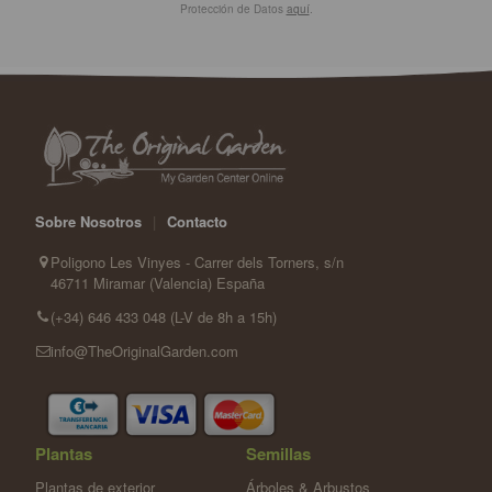
Protección de Datos
aquí
.
Sobre Nosotros
|
Contacto
Poligono Les Vinyes - Carrer dels Torners, s/n
46711 Miramar (Valencia) España
(+34) 646 433 048 (L-V de 8h a 15h)
info@TheOriginalGarden.com
Plantas
Semillas
Plantas de exterior
Árboles & Arbustos