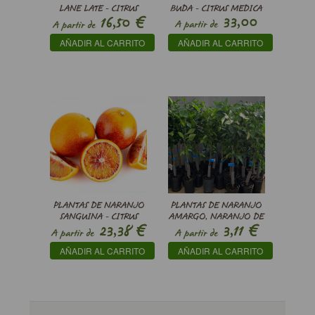
LANE LATE - CITRUS
BUDA - CITRUS MEDICA
€
33,00
16,50
SINENSIS
VAR. SARCODACTYLIS
A partir de
A partir de
€
AÑADIR AL CARRITO
AÑADIR AL CARRITO
PLANTAS DE NARANJO
PLANTAS DE NARANJO
SANGUINA - CITRUS
AMARGO, NARANJO DE
€
€
23,38
3,11
SINENSIS SANGUINELLI
SEVILLA - CITRUS X
A partir de
A partir de
AURANTIUM
AÑADIR AL CARRITO
AÑADIR AL CARRITO