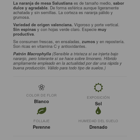
La naranja de mesa Salustiana
es de tamaño medio,
sabor
dulce y agradable
. De forma esférica aunque ligeramente
achatada y sin semillas. La corteza es naranja pálido y
grumosa.
Variedad de origen valenciana.
Vigoroso y porte vertical.
Sin espinas
y con hojas verde claro. Especie
muy
productiva
.
Se consumen frescas, en ensaladas,
zumos
y en repostería.
Son ricas en vitamina C y antioxidantes.
Patrón Macrophylla
(Sensible a tristeza si se injerta bajo
naranjo, pero tolerante si se hace sobre limonero. Híbrido
ampliamente empleado en la actualidad por dar una rápida y
buena producción. Válido para todo tipo de suelos.)
COLOR DE FLOR
EXPOSICIÓN
Blanco
Sol
FOLLAJE
HUMEDAD DEL SUELO
Perenne
Drenado