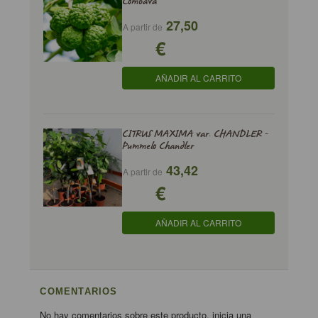
Combava
27,50
A partir de
€
AÑADIR AL CARRITO
CITRUS MAXIMA var. CHANDLER -
Pummelo Chandler
43,42
A partir de
€
AÑADIR AL CARRITO
COMENTARIOS
No hay comentarios sobre este producto, inicia una