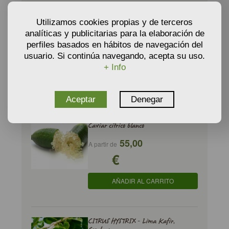
CITRUS AUSTRALASICA IVIA 150 -
Caviar cítrico
Utilizamos cookies propias y de terceros
analíticas y publicitarias para la elaboración de
55,00
A partir de
perfiles basados en hábitos de navegación del
€
usuario. Si continúa navegando, acepta su uso.
+ Info
AÑADIR AL CARRITO
Aceptar
Denegar
CITRUS AUSTRALASICA IVIA 788 -
Caviar cítrico blanco
55,00
A partir de
€
AÑADIR AL CARRITO
CITRUS HYSTRIX - Lima Kafir,