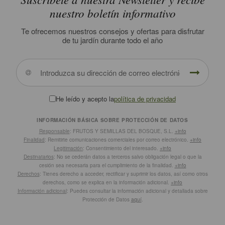
nuestro boletín informativo
Te ofrecemos nuestros consejos y ofertas para disfrutar
de tu jardín durante todo el año
He leído y acepto la
política de privacidad
INFORMACIÓN BÁSICA SOBRE PROTECCIÓN DE DATOS
Responsable
: FRUTOS Y SEMILLAS DEL BOSQUE, S.L.
+info
Finalidad
: Remitirte comunicaciones comerciales por correo electrónico.
+info
Legitimación
: Consentimiento del interesado.
+info
Destinatarios
: No se cederán datos a terceros salvo obligación legal o que la
cesión sea necesaria para el cumplimiento de la finalidad.
+info
Derechos
: Tienes derecho a acceder, rectificar y suprimir los datos, así como otros
derechos, como se explica en la información adicional.
+info
Información adicional
: Puedes consultar la información adicional y detallada sobre
Protección de Datos
aquí
.