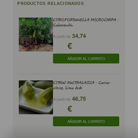
PRODUCTOS RELACIONADOS
CITROFORTUNELLA MICROCARPA -
Calamondín
34,74
A partir de
€
AÑADIR AL CARRITO
CITRUS AUSTRALASICA - Caviar
cítrico, Lima dedo
46,75
A partir de
€
AÑADIR AL CARRITO