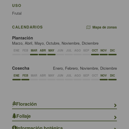
USO
Frutal
CALENDARIOS
Mapa de zonas
Plantación
Marzo, Abril, Mayo, Octubre, Noviembre, Diciembre
ENE
FEB
MAR
ABR
MAY
JUN
JUL
AGO
SEP
OCT
NOV
DIC
Cosecha
Enero, Febrero, Noviembre, Diciembre
ENE
FEB
MAR
ABR
MAY
JUN
JUL
AGO
SEP
OCT
NOV
DIC
Floración
Follaje
Información botánica