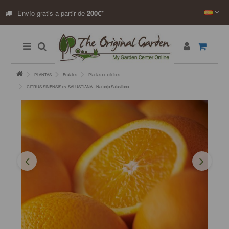
Envío gratis a partir de
200€
*
PLANTAS
Frutales
Plantas de cítricos
CITRUS SINENSIS cv. SALUSTIANA - Naranjo Salustiana