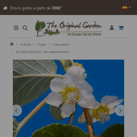
Envío gratis a partir de
200€
*
PLANTAS
Frutales
Frutas exóticas
ACTINIDIA DELICIOSA - KIWI Hayward (hembra)