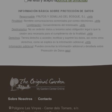
He leído y acepto la
política de privacidad
INFORMACIÓN BÁSICA SOBRE PROTECCIÓN DE DATOS
Responsable
: FRUTOS Y SEMILLAS DEL BOSQUE, S.L.
+info
Finalidad
: Remitirte comunicaciones comerciales por correo electrónico.
+info
Legitimación
: Consentimiento del interesado.
+info
Destinatarios
: No se cederán datos a terceros salvo obligación legal o que la
cesión sea necesaria para el cumplimiento de la finalidad.
+info
Derechos
: Tienes derecho a acceder, rectificar y suprimir los datos, así como otros
derechos, como se explica en la información adicional.
+info
Información adicional
: Puedes consultar la información adicional y detallada sobre
Protección de Datos
aquí
.
Sobre Nosotros
|
Contacto
Poligono Les Vinyes - Carrer dels Torners, s/n