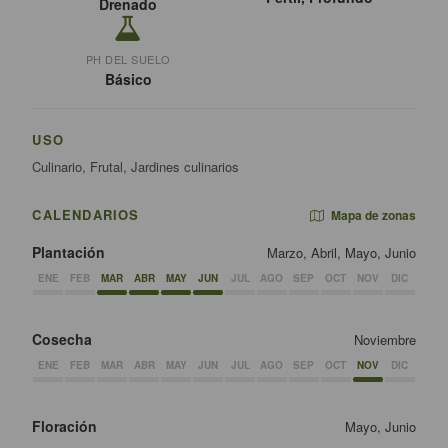
Drenado
PH DEL SUELO
Básico
USO
Culinario, Frutal, Jardines culinarios
CALENDARIOS
Mapa de zonas
Plantación
Marzo, Abril, Mayo, Junio
ENE
FEB
MAR
ABR
MAY
JUN
JUL
AGO
SEP
OCT
NOV
DIC
Cosecha
Noviembre
ENE
FEB
MAR
ABR
MAY
JUN
JUL
AGO
SEP
OCT
NOV
DIC
Floración
Mayo, Junio