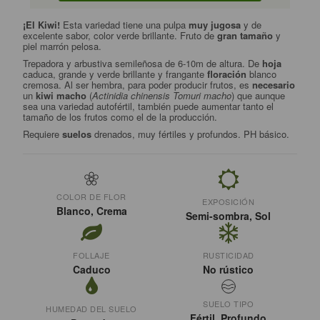
¡El Kiwi!
Esta variedad tiene una pulpa
muy jugosa
y de
excelente sabor, color verde brillante. Fruto de
gran tamaño
y
piel marrón pelosa.
Trepadora y arbustiva semileñosa de 6-10m de altura. De
hoja
caduca, grande y verde brillante y frangante
floración
blanco
cremosa. Al ser hembra, para poder producir frutos, es
necesario
un
kiwi macho
(
Actinidia chinensis Tomuri macho
) que aunque
sea una variedad autofértil, también puede aumentar tanto el
tamaño de los frutos como el de la producción.
Requiere
suelos
drenados, muy fértiles y profundos. PH básico.
COLOR DE FLOR
EXPOSICIÓN
Blanco, Crema
Semi-sombra, Sol
FOLLAJE
RUSTICIDAD
Caduco
No rústico
SUELO TIPO
HUMEDAD DEL SUELO
Fértil, Profundo