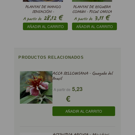
PLANTAS DE MANGO
PLANTAS DE HIGUERA
SENSACIÓN -
COMÚN - FICUS CARICA
€
€
28,12
3,11
MANGIFERA INDICA
A partir de
A partir de
AÑADIR AL CARRITO
AÑADIR AL CARRITO
PRODUCTOS RELACIONADOS
ACCA SELLOWIANA - Guayabo del
Brasil
5,23
A partir de
€
AÑADIR AL CARRITO