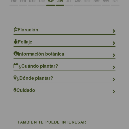
ENE
FEB
MAR
ABR
MAY
JUN
JUL
AGO
SEP
OCT
NOV
DIC
Floración
Follaje
Información botánica
¿Cuándo plantar?
¿Dónde plantar?
Cuidado
TAMBIÉN TE PUEDE INTERESAR