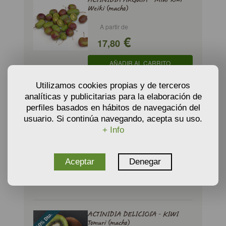
ACTINIDIA ARGUTA - Mini-kiwi
Weiki (macho)
A partir de
€
17,80
AÑADIR AL CARRITO
Utilizamos cookies propias y de terceros
analíticas y publicitarias para la elaboración de
ACTINIDIA ARGUTA Ken's Red -
perfiles basados en hábitos de navegación del
Kiwiño, Mini-kiwi Ken's Red
usuario. Si continúa navegando, acepta su uso.
(hembra)
+ Info
A partir de
€
14,56
Aceptar
Denegar
AÑADIR AL CARRITO
ACTINIDIA DELICIOSA - KIWI
Tomuri (macho)