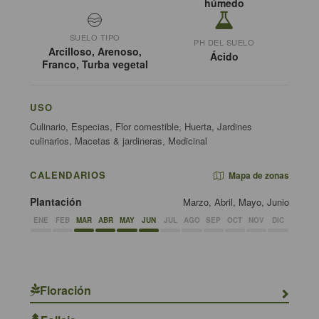
húmedo
SUELO TIPO
PH DEL SUELO
Arcilloso, Arenoso,
Ácido
Franco, Turba vegetal
USO
Culinario, Especias, Flor comestible, Huerta, Jardines
culinarios, Macetas & jardineras, Medicinal
CALENDARIOS
Mapa de zonas
Plantación
Marzo, Abril, Mayo, Junio
ENE
FEB
MAR
ABR
MAY
JUN
JUL
AGO
SEP
OCT
NOV
DIC
Floración