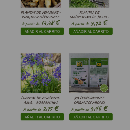
PLANTAS DE JENJIBRE -
PLANTAS DE
ZINGIBER OFFICINALE
MADRESELVA DE HOJA -
€
€
13,38
9,72
LONICERA NITIDA
A partir de
A partir de
AÑADIR AL CARRITO
AÑADIR AL CARRITO
PLANTAS DE AGAPANTO
KB PERFORMANCE
AZUL - AGAPANTHUS
ORGANICS-ABONO
€
€
2,75
9,46
AFRICANUS AZUL
HORTÍCOLAS
A partir de
A partir de
AÑADIR AL CARRITO
AÑADIR AL CARRITO