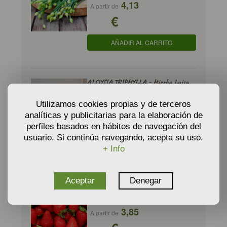
4,13
A partir de
€
AÑADIR AL CARRITO
ALOYSIA TRIPHYLLA - Hierba Luisa,
Cedrón
Utilizamos cookies propias y de terceros
4,40
A partir de
analíticas y publicitarias para la elaboración de
€
perfiles basados en hábitos de navegación del
usuario. Si continúa navegando, acepta su uso.
AÑADIR AL CARRITO
+ Info
Aceptar
Denegar
FRAGARIA X ANANASSA - Fresa
Mariguette
3,85
A partir de