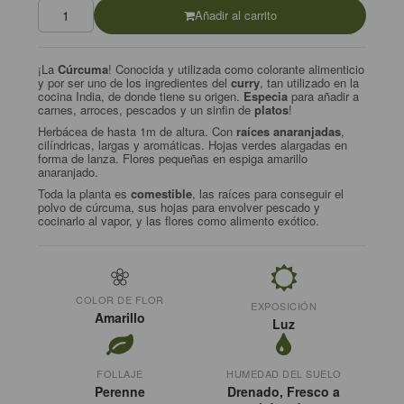
Añadir al carrito
¡La
Cúrcuma
! Conocida y utilizada como colorante alimenticio
y por ser uno de los ingredientes del
curry
, tan utilizado en la
cocina India, de donde tiene su origen.
E
specia
para añadir a
carnes, arroces, pescados y un sinfin de
platos
!
Herbácea de hasta 1m de altura. Con
raíces anaranjadas
,
cilíndricas, largas y aromáticas. Hojas verdes alargadas en
forma de lanza. Flores pequeñas en espiga amarillo
anaranjado.
Toda la planta es
comestible
, las raíces para conseguir el
polvo de cúrcuma, sus hojas para envolver pescado y
cocinarlo al vapor, y las flores como alimento exótico.
COLOR DE FLOR
EXPOSICIÓN
Amarillo
Luz
FOLLAJE
HUMEDAD DEL SUELO
Perenne
Drenado, Fresco a