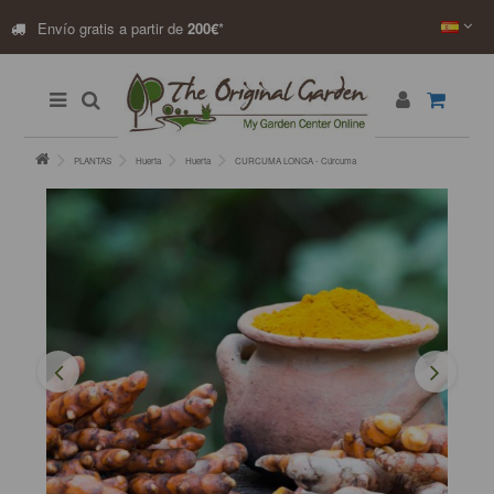
Envío gratis a partir de
200€
*
PLANTAS
Huerta
Huerta
CURCUMA LONGA - Cúrcuma