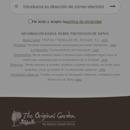
He leído y acepto la
política de privacidad
INFORMACIÓN BÁSICA SOBRE PROTECCIÓN DE DATOS
Responsable
: FRUTOS Y SEMILLAS DEL BOSQUE, S.L.
+info
Finalidad
: Remitirte comunicaciones comerciales por correo electrónico.
+info
Legitimación
: Consentimiento del interesado.
+info
Destinatarios
: No se cederán datos a terceros salvo obligación legal o que la
cesión sea necesaria para el cumplimiento de la finalidad.
+info
Derechos
: Tienes derecho a acceder, rectificar y suprimir los datos, así como otros
derechos, como se explica en la información adicional.
+info
Información adicional
: Puedes consultar la información adicional y detallada sobre
Protección de Datos
aquí
.