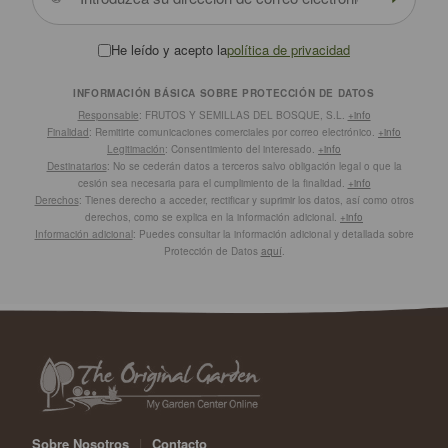
He leído y acepto la
política de privacidad
INFORMACIÓN BÁSICA SOBRE PROTECCIÓN DE DATOS
Responsable
: FRUTOS Y SEMILLAS DEL BOSQUE, S.L.
+info
Finalidad
: Remitirte comunicaciones comerciales por correo electrónico.
+info
Legitimación
: Consentimiento del interesado.
+info
Destinatarios
: No se cederán datos a terceros salvo obligación legal o que la
cesión sea necesaria para el cumplimiento de la finalidad.
+info
Derechos
: Tienes derecho a acceder, rectificar y suprimir los datos, así como otros
derechos, como se explica en la información adicional.
+info
Información adicional
: Puedes consultar la información adicional y detallada sobre
Protección de Datos
aquí
.
Sobre Nosotros
|
Contacto