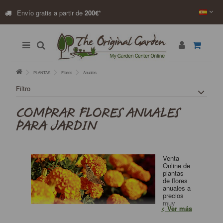
Envío gratis a partir de
200€
*
PLANTAS
Flores
Anuales
Filtro
COMPRAR FLORES ANUALES
PARA JARDIN
Venta
Online de
plantas
de flores
anuales a
precios
muy
Ver más
competitivos. Envío Rápido, pago seguro. Compra las
mejores plantas en nuestra web!