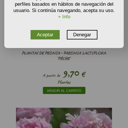
perfiles basados en hábitos de navegación del
usuario. Si continúa navegando, acepta su uso.
+ Info
Aceptar
Denegar
PLANTAS DE PEONÍA - PAEONIA LACTIFLORA
’PÊCHE’
9,70
€
A partir de
Plantas
AÑADIR AL CARRITO