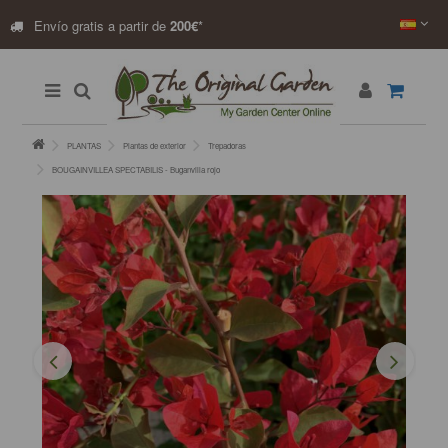
Envío gratis a partir de
200€
*
PLANTAS
Plantas de exterior
Trepadoras
BOUGAINVILLEA SPECTABILIS - Buganvilla rojo