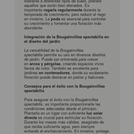
tolerante a diferentes tipos de suelo, prefiere
aquellos que están bien drenados. Es
importante
regarla regularmente
durante la
temporada de crecimiento, pero reducir el riego
en invierno. La
poda
es esencial para controlar
su crecimiento y fomentar una floración más
abundante.
Integración de la Bougainvillea spectabilis en
el diseño del jardín
La versatilidad de la
Bougainvillea
spectabilis
permite su uso en diversos diseños
de jardín. Puede ser entrenada para crecer
en
arcos y pérgolas
, creando espacios vivos
llenos de color. También es excelente para
jardines
en contenedores
, donde su exuberante
floración puede destacar en patios y balcones.
Consejos para el éxito con la Bougainvillea
spectabilis
Para asegurar el éxito con la
Bougainvillea
spectabilis
, es importante proporcionarle las
condiciones adecuadas desde el principio.
Plantarla en un lugar con suficiente
luz solar
directa
es crucial para estimular su floración.
Durante los meses más cálidos, asegúrate de
que reciba suficiente agua, pero siempre
evitando el encharcamiento. En invierno, protege