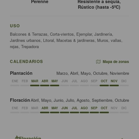
Perenne
Resistente a sequía,
Rústico (hasta -5ºC)
USO
Balcones & Terrazas, Corta-vientos, Ejemplar, Jardinería,
Jardines urbanos, Litoral, Macetas & jardineras, Muros, vallas,
rejas, Trepadora
CALENDARIOS
Mapa de zonas
Plantación
Marzo, Abril, Mayo, Octubre, Noviembre
ENE
FEB
MAR
ABR
MAY
JUN
JUL
AGO
SEP
OCT
NOV
DIC
Floración
Abril, Mayo, Junio, Julio, Agosto, Septiembre, Octubre
ENE
FEB
MAR
ABR
MAY
JUN
JUL
AGO
SEP
OCT
NOV
DIC
Floración