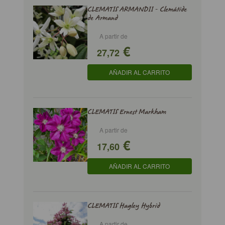
CLEMATIS ARMANDII - Clemátide
de Armand
A partir de
€
27,72
AÑADIR AL CARRITO
CLEMATIS Ernest Markham
A partir de
€
17,60
AÑADIR AL CARRITO
CLEMATIS Hagley Hybrid
A partir de