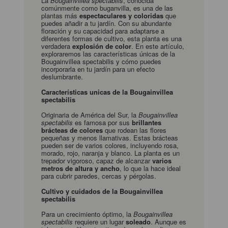
La
Bougainvillea spectabilis
, conocida
comúnmente como buganvilla, es una de las
plantas más
espectaculares y coloridas
que
puedes añadir a tu jardín. Con su abundante
floración y su capacidad para adaptarse a
diferentes formas de cultivo, esta planta es una
verdadera
explosión de color
. En este artículo,
exploraremos las características únicas de la
Bougainvillea spectabilis y cómo puedes
incorporarla en tu jardín para un efecto
deslumbrante.
Características unicas de la Bougainvillea
spectabilis
Originaria de América del Sur, la
Bougainvillea
spectabilis
es famosa por sus
brillantes
brácteas de colores
que rodean las flores
pequeñas y menos llamativas. Estas brácteas
pueden ser de varios colores, incluyendo rosa,
morado, rojo, naranja y blanco. La planta es un
trepador vigoroso, capaz de alcanzar
varios
metros de altura y ancho
, lo que la hace ideal
para cubrir paredes, cercas y pérgolas.
Cultivo y cuidados de la Bougainvillea
spectabilis
Para un crecimiento óptimo, la
Bougainvillea
spectabilis
requiere un lugar
soleado
. Aunque es