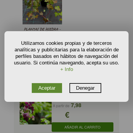
PLANTAS DE HIEDRA -
HEDERA HELIX
€
2,75
A partir de
Utilizamos cookies propias y de terceros
AÑADIR AL CARRITO
analíticas y publicitarias para la elaboración de
perfiles basados en hábitos de navegación del
usuario. Si continúa navegando, acepta su uso.
+ Info
PRODUCTOS RELACIONADOS
Aceptar
Denegar
AKEBIA QUINATA - Viña chocolate
7,98
A partir de
€
AÑADIR AL CARRITO