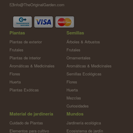
info@TheOriginalGarden.com
Plantas
Semillas
Plantas de exterior
Árboles & Arbustos
Frutales
Frutales
Plantas de interior
Ornamentales
Aromáticas & Medicinales
Aromáticas & Medicinales
Flores
Semillas Ecológicas
Huerta
Flores
Plantas Exóticas
Huerta
Mezclas
Curiosidades
Material de jardinería
Mundos
Cuidado de Plantas
Jardinería ecológica
Elementos para cultivo
Ecosistema de jardín