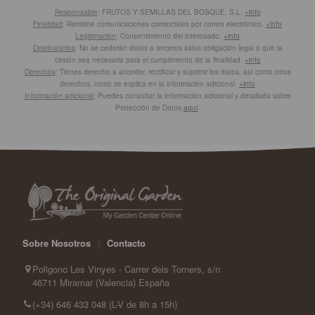
Responsable
: FRUTOS Y SEMILLAS DEL BOSQUE, S.L.
+info
Finalidad
: Remitirte comunicaciones comerciales por correo electrónico.
+info
Legitimación
: Consentimiento del interesado.
+info
Destinatarios
: No se cederán datos a terceros salvo obligación legal o que la
cesión sea necesaria para el cumplimiento de la finalidad.
+info
Derechos
: Tienes derecho a acceder, rectificar y suprimir los datos, así como otros
derechos, como se explica en la información adicional.
+info
Información adicional
: Puedes consultar la información adicional y detallada sobre
Protección de Datos
aquí
.
Sobre Nosotros
|
Contacto
Poligono Les Vinyes - Carrer dels Torners, s/n
46711 Miramar (Valencia) España
(+34) 646 433 048 (L-V de 8h a 15h)