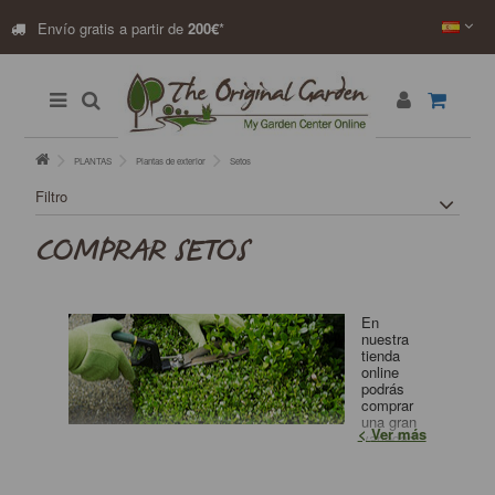
Envío gratis a partir de
200€
*
PLANTAS
Plantas de exterior
Setos
Filtro
COMPRAR SETOS
En
nuestra
tienda
online
podrás
comprar
una gran
Ver más
variedad
de plantas para
setos
a un precio muy competitivo.
¡Descubre cuántos tipos de setos puedes crear!.