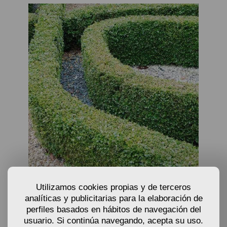
Utilizamos cookies propias y de terceros
COMPRAR BOJ (BUXUS SEMPERVIRENS) PARA SETO
analíticas y publicitarias para la elaboración de
perfiles basados en hábitos de navegación del
3,63
usuario. Si continúa navegando, acepta su uso.
€
A partir de