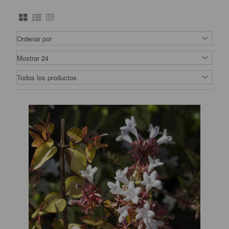
Explora nuestra exclusiva y extensa gama de setos en
The Original Garden
, diseñada para dar forma y
definir tu jardín con elegancia y funcionalidad.
Los setos son mucho más que límites verdes; son
elementos de diseño que ofrecen
estructura
y
carácter
a tu paisaje exterior. Desde setos densos que
proporcionan privacidad hasta variedades florales que
agregan color y fragancia, nuestra colección ofrece una
amplia selección para adaptarse a tus necesidades y
gustos.
Estos elementos paisajísticos no solo embellecen, sino
que también actúan como refugio para la vida silvestre,
creando microclimas y proporcionando una
barrera
natural
contra el viento y el ruido exterior.
En The Original Garden, nos dedicamos a ofrecer setos
de
alta calidad
, seleccionados por su vigor, resistencia
y belleza. Nuestro compromiso es proporcionarte
información detallada sobre el cuidado y mantenimiento
de cada variedad, asegurando que tus setos crezcan
exuberantes y saludables en tu jardín.
Transforma tu espacio al aire libre con la versatilidad y
funcionalidad de nuestros setos. Define espacios, crea
áreas de intimidad y añade un toque de distinción a tu
jardín con nuestra amplia variedad de setos
disponibles.