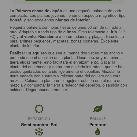
La
Palmera enana de Japón
es una pequeña palmera de porte
compacto. Las plantas jóvenes tienen un aspecto magnífico, tipo
bonsái
y son excelentes
plantas de interior.
Pequeña palmera con hojas tiesas de unos 60 cm de un lado al
otro. Adaptable a todo tipo de
climas
. Gran tolerancia al
frío
(-17
ºC) y al
viento
.
Resistente
a enfermedades y plagas. Excelente
para jardines pequeños, macetas, zonas costeras. Excelente
planta de interior.
Realizar un agujero
que sea al menos dos veces más ancho y
profundo que el cepellón de la planta. Desmenuzar y remover la
tierra eficazmente: esto facilitará el enraizamiento. Sacar la
planta del contenedor y cortar con cuidado las raíces que se han
podido quebradas soltando ligeramente el cepellón. Mezclar la
tierra sacada con sustrato y rellenar parte del agujero con esta
mezcla. Colocar la planta en el agujero, cubrirla con el resto de
mezcla y compactar la tierra alrededor del cepellón, pisándola con
cuidado. Regar abundantemente.
EXPOSICIÓN
FOLLAJE
Semi-sombra, Sol
Perenne