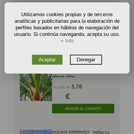
CORDYLINE AUSTRALIS PURPUREA
Utilizamos cookies propias y de terceros
- Drácena roja
analíticas y publicitarias para la elaboración de
6,88
A partir de
perfiles basados en hábitos de navegación del
€
usuario. Si continúa navegando, acepta su uso.
+ Info
AÑADIR AL CARRITO
Aceptar
Denegar
LIVISTONA CHINENSIS - Palmera de
abanico china
5,78
A partir de
€
AÑADIR AL CARRITO
NOLINA HIBERNICA - Nolina La