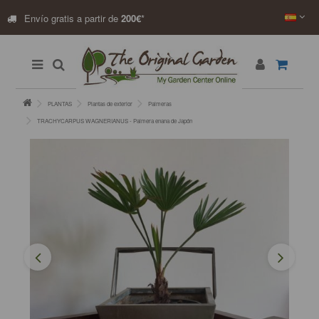
Envío gratis a partir de
200€
*
PLANTAS
Plantas de exterior
Palmeras
TRACHYCARPUS WAGNERIANUS - Palmera enana de Japón