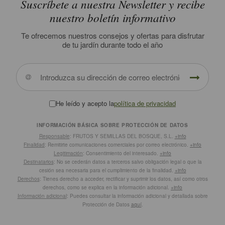
Suscríbete a nuestra Newsletter y recibe
nuestro boletín informativo
Te ofrecemos nuestros consejos y ofertas para disfrutar
de tu jardín durante todo el año
He leído y acepto la
política de privacidad
INFORMACIÓN BÁSICA SOBRE PROTECCIÓN DE DATOS
Responsable
: FRUTOS Y SEMILLAS DEL BOSQUE, S.L.
+info
Finalidad
: Remitirte comunicaciones comerciales por correo electrónico.
+info
Legitimación
: Consentimiento del interesado.
+info
Destinatarios
: No se cederán datos a terceros salvo obligación legal o que la
cesión sea necesaria para el cumplimiento de la finalidad.
+info
Derechos
: Tienes derecho a acceder, rectificar y suprimir los datos, así como otros
derechos, como se explica en la información adicional.
+info
Información adicional
: Puedes consultar la información adicional y detallada sobre
Protección de Datos
aquí
.