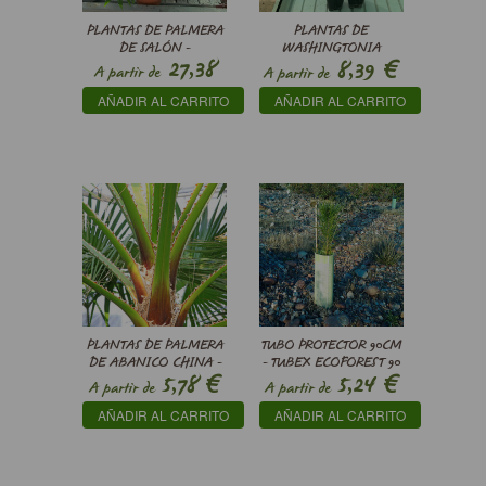
PLANTAS DE PALMERA
PLANTAS DE
DE SALÓN -
WASHINGTONIA
€
27,38
8,39
CHAMAEDOREA
MEJICANA -
A partir de
A partir de
ELEGANS
WASHINGTONIA
€
AÑADIR AL CARRITO
AÑADIR AL CARRITO
ROBUSTA
PLANTAS DE PALMERA
TUBO PROTECTOR 90CM
DE ABANICO CHINA -
- TUBEX ECOFOREST 90
€
€
5,78
5,24
LIVISTONA CHINENSIS
A partir de
A partir de
AÑADIR AL CARRITO
AÑADIR AL CARRITO