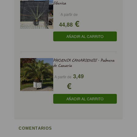
Siberica
A partir de
€
44,88
AÑADIR AL CARRITO
PHOENIX CANARIENSIS - Palmera
de Canaria
3,49
A partir de
€
AÑADIR AL CARRITO
COMENTARIOS