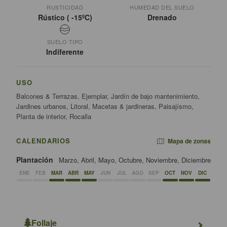
RUSTICIDAD
HUMEDAD DEL SUELO
Rústico ( -15ºC)
Drenado
SUELO TIPO
Indiferente
USO
Balcones & Terrazas, Ejemplar, Jardín de bajo mantenimiento,
Jardines urbanos, Litoral, Macetas & jardineras, Paisajísmo,
Planta de interior, Rocalla
CALENDARIOS
Mapa de zonas
Plantación
Marzo, Abril, Mayo, Octubre, Noviembre, Diciembre
ENE
FEB
MAR
ABR
MAY
JUN
JUL
AGO
SEP
OCT
NOV
DIC
Follaje