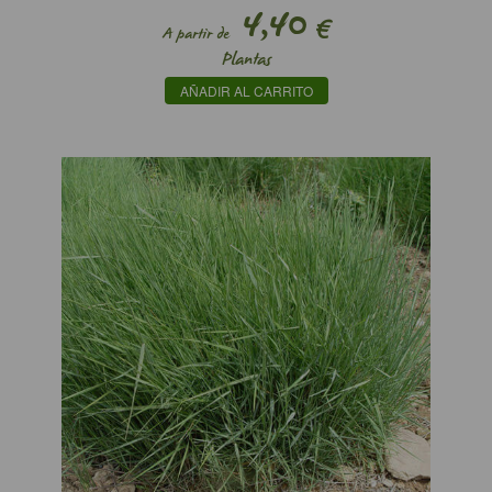
4,40
€
A partir de
Plantas
AÑADIR AL CARRITO