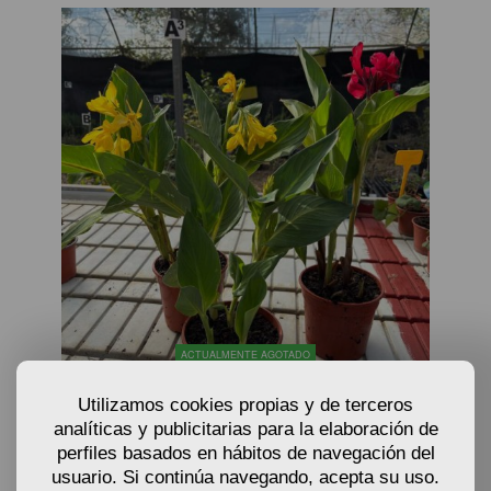
ACTUALMENTE AGOTADO
Utilizamos cookies propias y de terceros
PLANTAS DE ACHIRA - CANNA X GENERALIS
analíticas y publicitarias para la elaboración de
perfiles basados en hábitos de navegación del
10,62
usuario. Si continúa navegando, acepta su uso.
€
A partir de