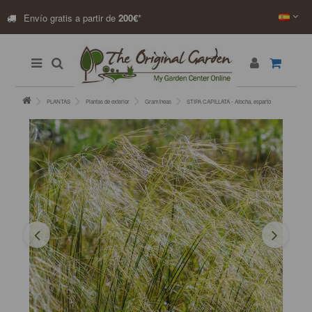
Envío gratis a partir de
200€
*
PLANTAS
Plantas de exterior
Gramíneas
STIPA CAPILLATA - Atocha, esparto