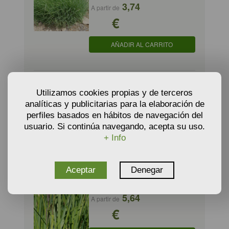
3,74
A partir de
€
AÑADIR AL CARRITO
CAREX PENDULA - Cárex péndulo
Utilizamos cookies propias y de terceros
4,40
A partir de
analíticas y publicitarias para la elaboración de
€
perfiles basados en hábitos de navegación del
usuario. Si continúa navegando, acepta su uso.
+ Info
AÑADIR AL CARRITO
Aceptar
Denegar
CAREX RIPARIA - Junco de ribera
5,64
A partir de
€