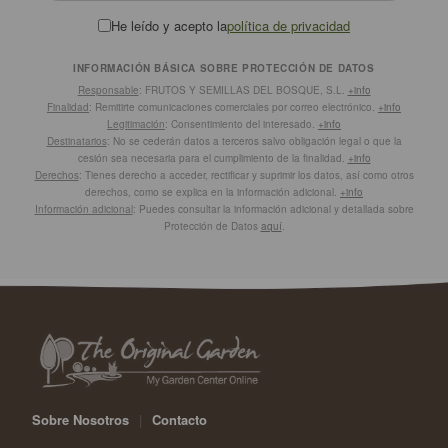
He leído y acepto la
política de privacidad
INFORMACIÓN BÁSICA SOBRE PROTECCIÓN DE DATOS
Responsable
: FRUTOS Y SEMILLAS DEL BOSQUE, S.L.
+info
Finalidad
: Remitirte comunicaciones comerciales por correo electrónico.
+info
Legitimación
: Consentimiento del interesado.
+info
Destinatarios
: No se cederán datos a terceros salvo obligación legal o que la
cesión sea necesaria para el cumplimiento de la finalidad.
+info
Derechos
: Tienes derecho a acceder, rectificar y suprimir los datos, así como otros
derechos, como se explica en la información adicional.
+info
Información adicional
: Puedes consultar la información adicional y detallada sobre
Protección de Datos
aquí
.
Sobre Nosotros
|
Contacto