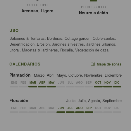
SUELO TIPO
PH DEL SUELO
Arenoso, Ligero
Neutro a ácido
USO
Balcones & Terrazas, Borduras, Cottage garden, Cubre-suelos,
Desertificación, Erosión, Jardines silvestres, Jardines urbanos,
Litoral, Macetas & jardineras, Rocalla, Vegetación de caza
CALENDARIOS
Mapa de zonas
Plantación
Marzo, Abril, Mayo, Octubre, Noviembre, Diciembre
ENE
FEB
MAR
ABR
MAY
JUN
JUL
AGO
SEP
OCT
NOV
DIC
Floración
Junio, Julio, Agosto, Septiembre
ENE
FEB
MAR
ABR
MAY
JUN
JUL
AGO
SEP
OCT
NOV
DIC