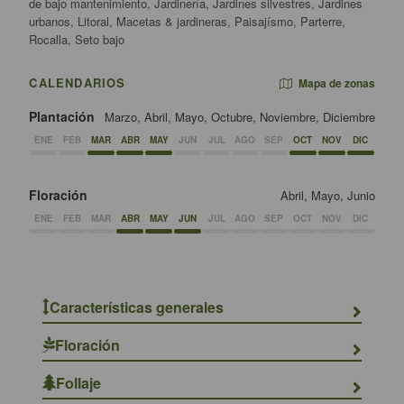
de bajo mantenimiento, Jardinería, Jardines silvestres, Jardines
urbanos, Litoral, Macetas & jardineras, Paisajísmo, Parterre,
Rocalla, Seto bajo
CALENDARIOS
Mapa de zonas
Plantación
Marzo, Abril, Mayo, Octubre, Noviembre, Diciembre
ENE
FEB
MAR
ABR
MAY
JUN
JUL
AGO
SEP
OCT
NOV
DIC
Floración
Abril, Mayo, Junio
ENE
FEB
MAR
ABR
MAY
JUN
JUL
AGO
SEP
OCT
NOV
DIC
Características generales
Floración
Follaje