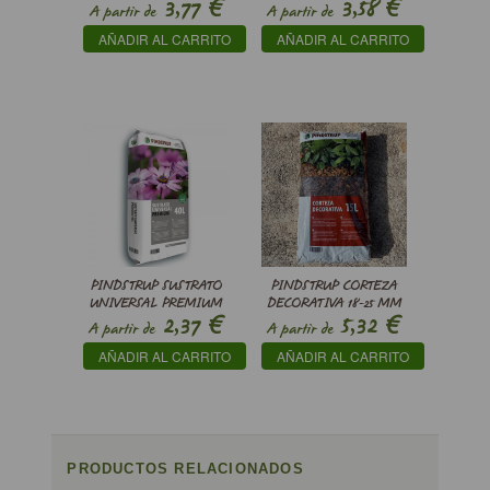
€
€
3,77
3,58
’GRACILLIMUS’
A partir de
A partir de
AÑADIR AL CARRITO
AÑADIR AL CARRITO
PINDSTRUP SUSTRATO
PINDSTRUP CORTEZA
UNIVERSAL PREMIUM
DECORATIVA 18-25 MM
€
€
2,37
5,32
A partir de
A partir de
AÑADIR AL CARRITO
AÑADIR AL CARRITO
PRODUCTOS RELACIONADOS