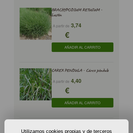
BRACHYPODIUM RETUSUM -
Lastón
3,74
A partir de
€
AÑADIR AL CARRITO
CAREX PENDULA - Cárex péndulo
4,40
A partir de
€
AÑADIR AL CARRITO
CAREX RIPARIA - Junco de ribera
Utilizamos cookies propias y de terceros