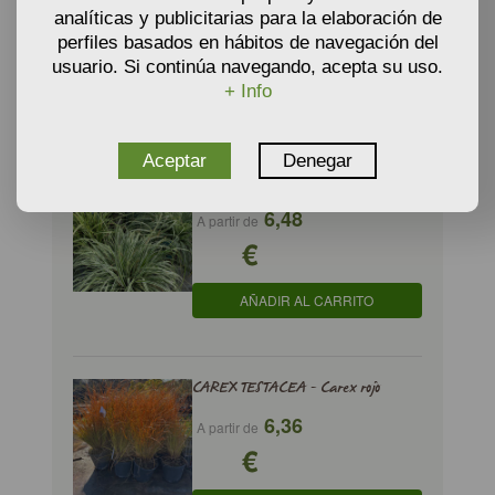
5,64
A partir de
analíticas y publicitarias para la elaboración de
€
perfiles basados en hábitos de navegación del
usuario. Si continúa navegando, acepta su uso.
+ Info
AÑADIR AL CARRITO
Aceptar
Denegar
CAREX sp. - CAREX mix
6,48
A partir de
€
AÑADIR AL CARRITO
CAREX TESTACEA - Carex rojo
6,36
A partir de
€