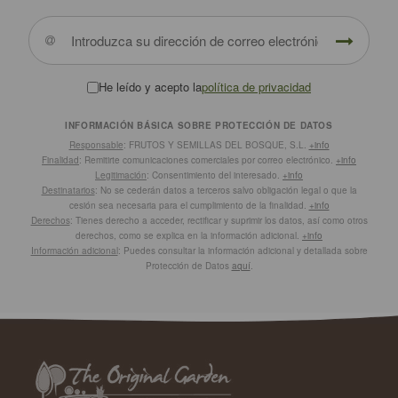
He leído y acepto la
política de privacidad
INFORMACIÓN BÁSICA SOBRE PROTECCIÓN DE DATOS
Responsable
: FRUTOS Y SEMILLAS DEL BOSQUE, S.L.
+info
Finalidad
: Remitirte comunicaciones comerciales por correo electrónico.
+info
Legitimación
: Consentimiento del interesado.
+info
Destinatarios
: No se cederán datos a terceros salvo obligación legal o que la
cesión sea necesaria para el cumplimiento de la finalidad.
+info
Derechos
: Tienes derecho a acceder, rectificar y suprimir los datos, así como otros
derechos, como se explica en la información adicional.
+info
Información adicional
: Puedes consultar la información adicional y detallada sobre
Protección de Datos
aquí
.