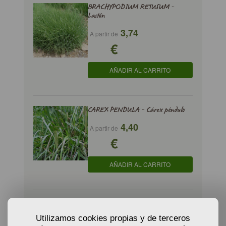
BRACHYPODIUM RETUSUM -
Lastón
3,74
A partir de
€
AÑADIR AL CARRITO
CAREX PENDULA - Cárex péndulo
4,40
A partir de
€
AÑADIR AL CARRITO
CAREX RIPARIA - Junco de ribera
Utilizamos cookies propias y de terceros
5,64
A partir de