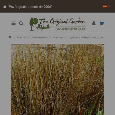
Envío gratis a partir de
200€
*
PLANTAS
Plantas de exterior
Gramíneas
CAREX BUCHANANII - Carex, Juncia