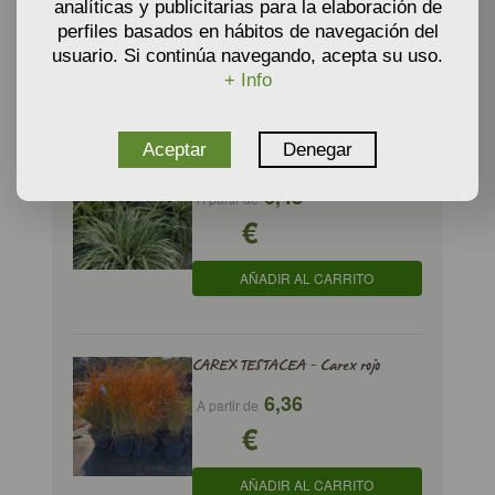
analíticas y publicitarias para la elaboración de
€
perfiles basados en hábitos de navegación del
usuario. Si continúa navegando, acepta su uso.
AÑADIR AL CARRITO
+ Info
Aceptar
Denegar
CAREX sp. - CAREX mix
6,48
A partir de
€
AÑADIR AL CARRITO
CAREX TESTACEA - Carex rojo
6,36
A partir de
€
AÑADIR AL CARRITO