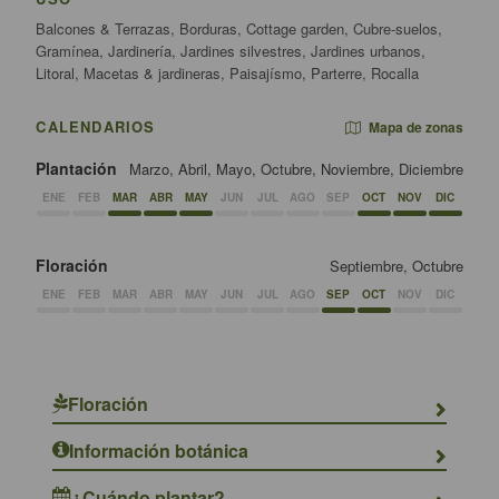
Balcones & Terrazas, Borduras, Cottage garden, Cubre-suelos,
Gramínea, Jardinería, Jardines silvestres, Jardines urbanos,
Litoral, Macetas & jardineras, Paisajísmo, Parterre, Rocalla
CALENDARIOS
Mapa de zonas
Plantación
Marzo, Abril, Mayo, Octubre, Noviembre, Diciembre
ENE
FEB
MAR
ABR
MAY
JUN
JUL
AGO
SEP
OCT
NOV
DIC
Floración
Septiembre, Octubre
ENE
FEB
MAR
ABR
MAY
JUN
JUL
AGO
SEP
OCT
NOV
DIC
Floración
Información botánica
¿Cuándo plantar?