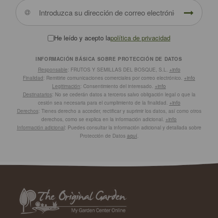
He leído y acepto la
política de privacidad
INFORMACIÓN BÁSICA SOBRE PROTECCIÓN DE DATOS
Responsable
: FRUTOS Y SEMILLAS DEL BOSQUE, S.L.
+info
Finalidad
: Remitirte comunicaciones comerciales por correo electrónico.
+info
Legitimación
: Consentimiento del interesado.
+info
Destinatarios
: No se cederán datos a terceros salvo obligación legal o que la
cesión sea necesaria para el cumplimiento de la finalidad.
+info
Derechos
: Tienes derecho a acceder, rectificar y suprimir los datos, así como otros
derechos, como se explica en la información adicional.
+info
Información adicional
: Puedes consultar la información adicional y detallada sobre
Protección de Datos
aquí
.