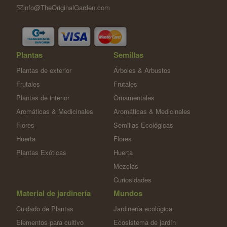
info@TheOriginalGarden.com
Plantas
Semillas
Plantas de exterior
Árboles & Arbustos
Frutales
Frutales
Plantas de interior
Ornamentales
Aromáticas & Medicinales
Aromáticas & Medicinales
Flores
Semillas Ecológicas
Huerta
Flores
Plantas Exóticas
Huerta
Mezclas
Curiosidades
Material de jardinería
Mundos
Cuidado de Plantas
Jardinería ecológica
Elementos para cultivo
Ecosistema de jardín