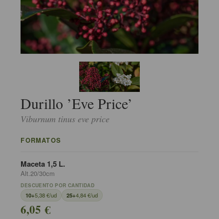
Durillo ’Eve Price’
Viburnum tinus eve price
FORMATOS
Maceta 1,5 L.
Alt.20/30cm
DESCUENTO POR CANTIDAD
10+
5,38 €/ud
25+
4,84 €/ud
6,05 €