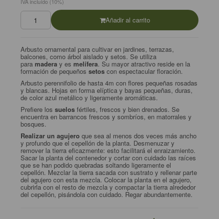
IVA incluído (10%)
Añadir al carrito
Arbusto ornamental para cultivar en jardines, terrazas,
balcones, como árbol aislado y setos. Se utiliza
para
madera
y es
melífera
. Su mayor atractivo reside en la
formación de pequeños
setos
con espectacular floración.
Arbusto perennifolio de hasta 4m con flores pequeñas rosadas
y blancas. Hojas en forma elíptica y bayas pequeñas, duras,
de color azul metálico y ligeramente aromáticas.
Prefiere los
suelos
fértiles, frescos y bien drenados. Se
encuentra en barrancos frescos y sombríos, en matorrales y
bosques.
Realizar un agujero
que sea al menos dos veces más ancho
y profundo que el cepellón de la planta. Desmenuzar y
remover la tierra eficazmente: esto facilitará el enraizamiento.
Sacar la planta del contenedor y cortar con cuidado las raíces
que se han podido quebradas soltando ligeramente el
cepellón. Mezclar la tierra sacada con sustrato y rellenar parte
del agujero con esta mezcla. Colocar la planta en el agujero,
cubrirla con el resto de mezcla y compactar la tierra alrededor
del cepellón, pisándola con cuidado. Regar abundantemente.