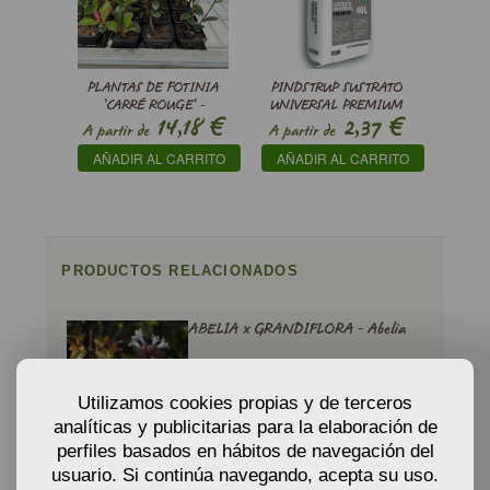
PLANTAS DE FOTINIA
PINDSTRUP SUSTRATO
’CARRÉ ROUGE’ -
UNIVERSAL PREMIUM
€
€
14,18
2,37
PHOTINIA X FRASERI
A partir de
A partir de
CARR
AÑADIR AL CARRITO
AÑADIR AL CARRITO
PRODUCTOS RELACIONADOS
ABELIA x GRANDIFLORA - Abelia
11,48
A partir de
€
Utilizamos cookies propias y de terceros
analíticas y publicitarias para la elaboración de
AÑADIR AL CARRITO
perfiles basados en hábitos de navegación del
usuario. Si continúa navegando, acepta su uso.