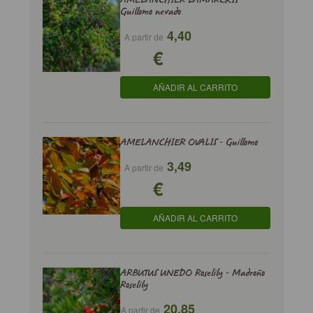
Guillomo nevado
4,40
A partir de
€
AÑADIR AL CARRITO
AMELANCHIER OVALIS - Guillomo
3,49
A partir de
€
AÑADIR AL CARRITO
ARBUTUS UNEDO Roselily - Madroño
Roselily
20,85
A partir de