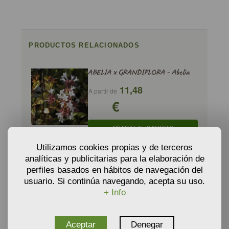
PRODUCTOS RELACIONADOS
ABELIA x GRANDIFLORA - Abelia
11,48
A partir de
€
AÑADIR AL CARRITO
Utilizamos cookies propias y de terceros
analíticas y publicitarias para la elaboración de
ABELIA x GRANDIFLORA Prostrata -
perfiles basados en hábitos de navegación del
Abelia 'Prostrata'
usuario. Si continúa navegando, acepta su uso.
9,35
+ Info
A partir de
€
Aceptar
Denegar