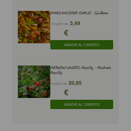
AMELANCHIER OVALIS - Guillomo
3,49
A partir de
€
AÑADIR AL CARRITO
ARBUTUS UNEDO Roselily - Madroño
Roselily
20,85
A partir de
€
AÑADIR AL CARRITO