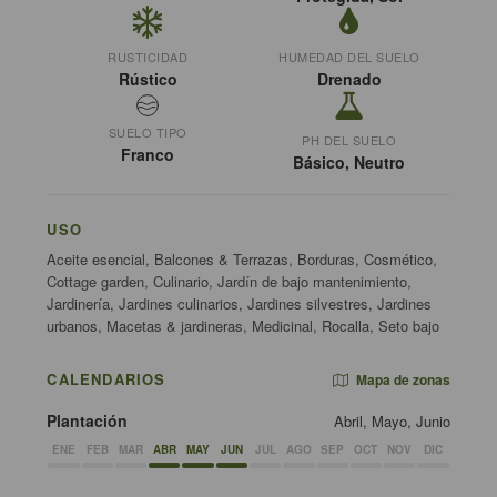
RUSTICIDAD
HUMEDAD DEL SUELO
Rústico
Drenado
SUELO TIPO
PH DEL SUELO
Franco
Básico, Neutro
USO
Aceite esencial, Balcones & Terrazas, Borduras, Cosmético,
Cottage garden, Culinario, Jardín de bajo mantenimiento,
Jardinería, Jardines culinarios, Jardines silvestres, Jardines
urbanos, Macetas & jardineras, Medicinal, Rocalla, Seto bajo
CALENDARIOS
Mapa de zonas
Plantación
Abril, Mayo, Junio
ENE
FEB
MAR
ABR
MAY
JUN
JUL
AGO
SEP
OCT
NOV
DIC