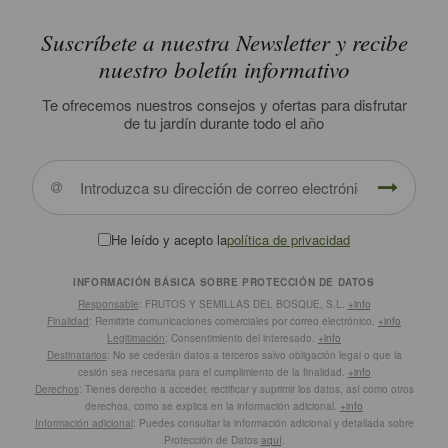
Suscríbete a nuestra Newsletter y recibe
nuestro boletín informativo
Te ofrecemos nuestros consejos y ofertas para disfrutar
de tu jardín durante todo el año
He leído y acepto la
política de privacidad
INFORMACIÓN BÁSICA SOBRE PROTECCIÓN DE DATOS
Responsable
: FRUTOS Y SEMILLAS DEL BOSQUE, S.L.
+info
Finalidad
: Remitirte comunicaciones comerciales por correo electrónico.
+info
Legitimación
: Consentimiento del interesado.
+info
Destinatarios
: No se cederán datos a terceros salvo obligación legal o que la
cesión sea necesaria para el cumplimiento de la finalidad.
+info
Derechos
: Tienes derecho a acceder, rectificar y suprimir los datos, así como otros
derechos, como se explica en la información adicional.
+info
Información adicional
: Puedes consultar la información adicional y detallada sobre
Protección de Datos
aquí
.