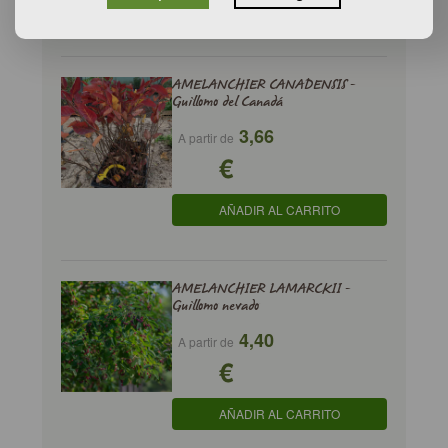
AÑADIR AL CARRITO
AMELANCHIER CANADENSIS -
Guillomo del Canadá
3,66
A partir de
€
AÑADIR AL CARRITO
AMELANCHIER LAMARCKII -
Guillomo nevado
4,40
A partir de
€
AÑADIR AL CARRITO