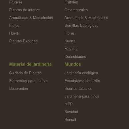
Frutales
Frutales
Plantas de interior
Ornamentales
Aromáticas & Medicinales
Aromáticas & Medicinales
Flores
Semillas Ecológicas
Huerta
Flores
Plantas Exóticas
Huerta
Mezclas
Curiosidades
Material de jardinería
Mundos
Cuidado de Plantas
Jardinería ecológica
Elementos para cultivo
Ecosistema de jardín
Decoración
Huertos Urbanos
Jardinería para niños
MFR
Navidad
Bonsái