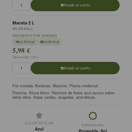
Añadir al carrito
Maceta 2 L
Alt.25/40cm
DESCUENTO POR CANTIDAD
10+
5,39 €/ud
25+
4,90 €/ud
5,98 €
IVA incluído (10%)
Añadir al carrito
Flor cortada. Borduras. Macizos. Planta medicinal
Perenne. Altura 60cm. Racimos de flores azul oscuro sobre
tallos altos. Hojas verdes, arugadas, aromáticas.
COLOR DE FLOR
EXPOSICIÓN
Azul
Protegida, Sol