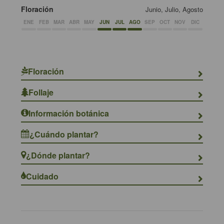
Floración
Junio, Julio, Agosto
ENE
FEB
MAR
ABR
MAY
JUN
JUL
AGO
SEP
OCT
NOV
DIC
Floración
Follaje
Información botánica
¿Cuándo plantar?
¿Dónde plantar?
Cuidado