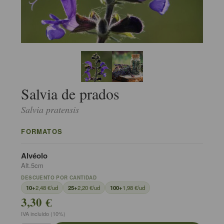
Salvia de prados
Salvia pratensis
FORMATOS
Alvéolo
Alt.5cm
DESCUENTO POR CANTIDAD
10+
2,48 €/ud
25+
2,20 €/ud
100+
1,98 €/ud
3,30 €
IVA incluído (10%)