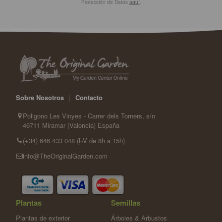
Protección de Datos
aquí
.
Sobre Nosotros
|
Contacto
Poligono Les Vinyes - Carrer dels Torners, s/n
46711 Miramar (Valencia) España
(+34) 646 433 048 (L-V de 8h a 15h)
info@TheOriginalGarden.com
Plantas
Semillas
Plantas de exterior
Árboles & Arbustos