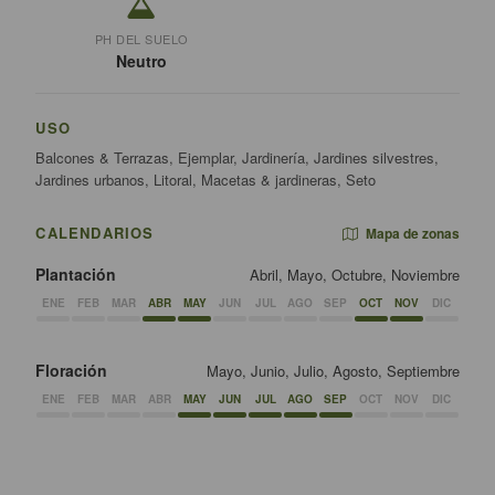
PH DEL SUELO
Neutro
USO
Balcones & Terrazas, Ejemplar, Jardinería, Jardines silvestres,
Jardines urbanos, Litoral, Macetas & jardineras, Seto
CALENDARIOS
Mapa de zonas
Plantación
Abril, Mayo, Octubre, Noviembre
ENE
FEB
MAR
ABR
MAY
JUN
JUL
AGO
SEP
OCT
NOV
DIC
Floración
Mayo, Junio, Julio, Agosto, Septiembre
ENE
FEB
MAR
ABR
MAY
JUN
JUL
AGO
SEP
OCT
NOV
DIC