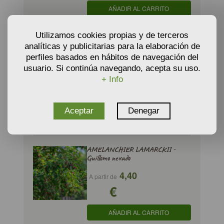
AÑADIR AL CARRITO
Utilizamos cookies propias y de terceros
analíticas y publicitarias para la elaboración de
AMELANCHIER CANADENSIS -
perfiles basados en hábitos de navegación del
Guillomo del Canadá
usuario. Si continúa navegando, acepta su uso.
3,66
A partir de
+ Info
€
Aceptar
Denegar
AÑADIR AL CARRITO
AMELANCHIER LAMARCKII -
Guillomo nevado
4,40
A partir de
€
AÑADIR AL CARRITO