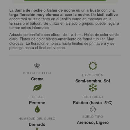
La
Dama de noche
o
Galan de noche
es un
arbusto
con una
larga floración muy olorosa al caer la noche
. De
fácil cultivo
encontrará su sitio tanto en el
jardín
como en macetas en la
terraza
o el ba
l
cón. Se utiliza en aislado o grupos, puede llegar a
formar
setos
informales.
Arbusto perennifolio con altura de 1 a 4 m.. Hojas de color verde
claro. Flores de color blanco-amarillento de forma tubular. Muy
olorosas. La floración empieza hacia finales de primavera y se
prolonga hasta el final del verano.
COLOR DE FLOR
EXPOSICIÓN
Crema
Semi-sombra, Sol
FOLLAJE
RUSTICIDAD
Perenne
Rústico (hasta -5ºC)
SUELO TIPO
HUMEDAD DEL SUELO
Arenoso, Ligero
Drenado