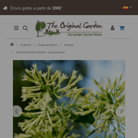
Envío gratis a partir de
200€
*
PLANTAS
Plantas de exterior
Arbustos
CESTRUM NOCTURNUM - Dama de Noche