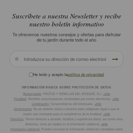
Suscríbete a nuestra Newsletter y recibe
nuestro boletín informativo
Te ofrecemos nuestros consejos y ofertas para disfrutar
de tu jardín durante todo el año
He leído y acepto la
política de privacidad
INFORMACIÓN BÁSICA SOBRE PROTECCIÓN DE DATOS
Responsable
: FRUTOS Y SEMILLAS DEL BOSQUE, S.L.
+info
Finalidad
: Remitirte comunicaciones comerciales por correo electrónico.
+info
Legitimación
: Consentimiento del interesado.
+info
Destinatarios
: No se cederán datos a terceros salvo obligación legal o que la
cesión sea necesaria para el cumplimiento de la finalidad.
+info
Derechos
: Tienes derecho a acceder, rectificar y suprimir los datos, así como otros
derechos, como se explica en la información adicional.
+info
Información adicional
: Puedes consultar la información adicional y detallada sobre