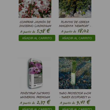
COMPRAR JAZMÍN DE
PLANTAS DE CEREZA
INVIERNO (JASMINUM
MAGENTA ’NEWPORT’ -
€
18,02
5,78
POLYANTHUM)
SYZYGIUM
A partir de
A partir de
PANICULATUM
€
AÑADIR AL CARRITO
AÑADIR AL CARRITO
'NEWPORT'
PINDSTRUP SUSTRATO
TUBO PROTECTOR 60CM
UNIVERSAL PREMIUM
- TUBEX ECOFOREST 60
€
€
2,37
9,41
A partir de
A partir de
AÑADIR AL CARRITO
AÑADIR AL CARRITO