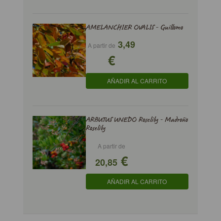
AMELANCHIER OVALIS - Guillomo
3,49
A partir de
€
AÑADIR AL CARRITO
ARBUTUS UNEDO Roselily - Madroño
Roselily
A partir de
€
20,85
AÑADIR AL CARRITO