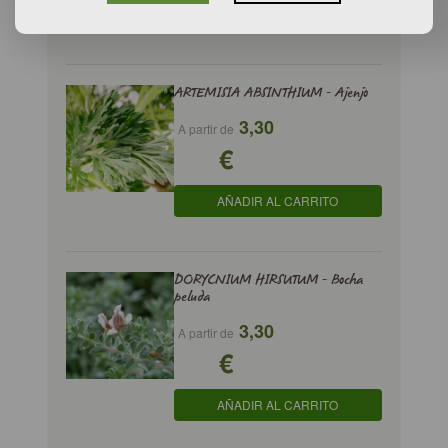
AÑADIR AL CARRITO
ARTEMISIA ABSINTHIUM - Ajenjo
3,30
A partir de
€
AÑADIR AL CARRITO
DORYCNIUM HIRSUTUM - Bocha
peluda
3,30
A partir de
€
AÑADIR AL CARRITO