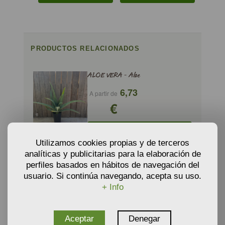
PRODUCTOS RELACIONADOS
ALOE VERA - Aloe
6,73
A partir de
€
AÑADIR AL CARRITO
Utilizamos cookies propias y de terceros
analíticas y publicitarias para la elaboración de
perfiles basados en hábitos de navegación del
ALOYSIA TRIPHYLLA - Hierba Luisa,
usuario. Si continúa navegando, acepta su uso.
Cedrón
+ Info
4,40
A partir de
€
Aceptar
Denegar