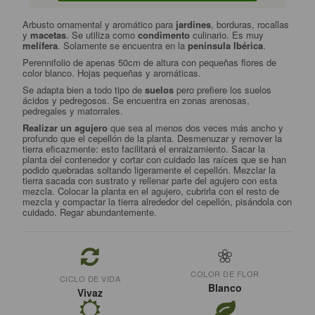
Arbusto ornamental y aromático para
jardines
, borduras, rocallas
y
macetas
. Se utiliza como
condimento
culinario. Es muy
melífera
. Solamente se encuentra en la
península Ibérica
.
Perennifolio de apenas 50cm de altura con pequeñas flores de
color blanco. Hojas pequeñas y aromáticas.
Se adapta bien a todo tipo de
suelos
pero prefiere los suelos
ácidos y pedregosos. Se encuentra en zonas arenosas,
pedregales y matorrales.
Realizar un agujero
que sea al menos dos veces más ancho y
profundo que el cepellón de la planta. Desmenuzar y remover la
tierra eficazmente: esto facilitará el enraizamiento. Sacar la
planta del contenedor y cortar con cuidado las raíces que se han
podido quebradas soltando ligeramente el cepellón. Mezclar la
tierra sacada con sustrato y rellenar parte del agujero con esta
mezcla. Colocar la planta en el agujero, cubrirla con el resto de
mezcla y compactar la tierra alrededor del cepellón, pisándola con
cuidado. Regar abundantemente.
COLOR DE FLOR
CICLO DE VIDA
Blanco
Vivaz