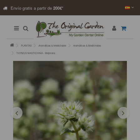
Envío gratis a partir de
200€
*
PLANTAS
Aromáticas & Medicinales
Aromáticas & Medicinales
THYMUS MASTICHINA - Mejorana