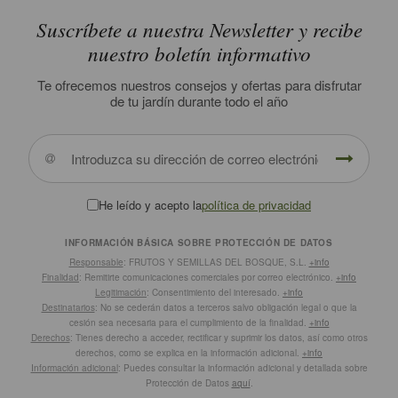
Suscríbete a nuestra Newsletter y recibe
nuestro boletín informativo
Te ofrecemos nuestros consejos y ofertas para disfrutar
de tu jardín durante todo el año
He leído y acepto la
política de privacidad
INFORMACIÓN BÁSICA SOBRE PROTECCIÓN DE DATOS
Responsable
: FRUTOS Y SEMILLAS DEL BOSQUE, S.L.
+info
Finalidad
: Remitirte comunicaciones comerciales por correo electrónico.
+info
Legitimación
: Consentimiento del interesado.
+info
Destinatarios
: No se cederán datos a terceros salvo obligación legal o que la
cesión sea necesaria para el cumplimiento de la finalidad.
+info
Derechos
: Tienes derecho a acceder, rectificar y suprimir los datos, así como otros
derechos, como se explica en la información adicional.
+info
Información adicional
: Puedes consultar la información adicional y detallada sobre
Protección de Datos
aquí
.