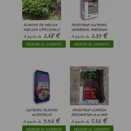
PLANTAS DE MELISA -
PINDSTRUP SUSTRATO
MELISSA OFFICINALIS
UNIVERSAL PREMIUM
€
€
2,68
2,37
A partir de
A partir de
AÑADIR AL CARRITO
AÑADIR AL CARRITO
SUSTRATO PLANTAS
PINDSTRUP CORTEZA
ACIDÓFILAS
DECORATIVA 18-25 MM
€
€
7,02
5,32
PINDSTRUP
A partir de
A partir de
AÑADIR AL CARRITO
AÑADIR AL CARRITO