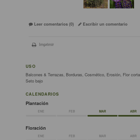
Leer comentarios (
0
)
Escribir un comentario
Imprimir
USO
Balcones & Terrazas, Borduras, Cosmético, Erosión, Flor cortad
Seto bajo
CALENDARIOS
Plantación
ENE
FEB
MAR
ABR
Floración
ENE
FEB
MAR
ABR