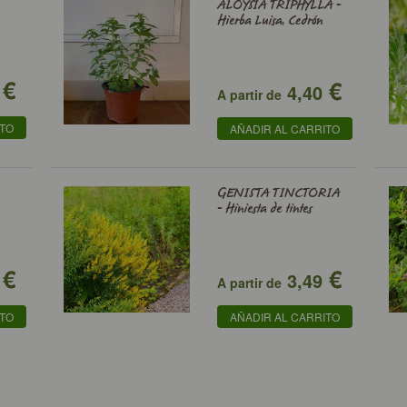
ALOYSIA TRIPHYLLA -
Hierba Luisa, Cedrón
€
€
4,40
A partir de
ITO
AÑADIR AL CARRITO
GENISTA TINCTORIA
- Hiniesta de tintes
€
€
3,49
A partir de
ITO
AÑADIR AL CARRITO