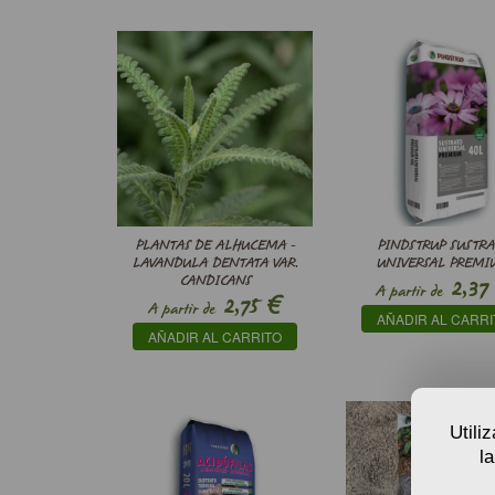
PLANTAS DE ALHUCEMA -
PINDSTRUP SUSTR
LAVANDULA DENTATA VAR.
UNIVERSAL PREMI
CANDICANS
2,37
A partir de
€
2,75
A partir de
AÑADIR AL CARRI
AÑADIR AL CARRITO
Utili
l