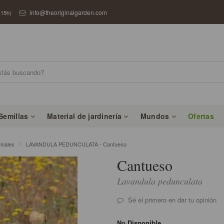
info@theoriginalgarden.com
 15h)
Semillas
Material de jardinería
Mundos
Ofertas
inales
LAVANDULA PEDUNCULATA - Cantueso
Cantueso
Lavandula pedunculata
Sé el primero en dar tu opinión
No Disponible