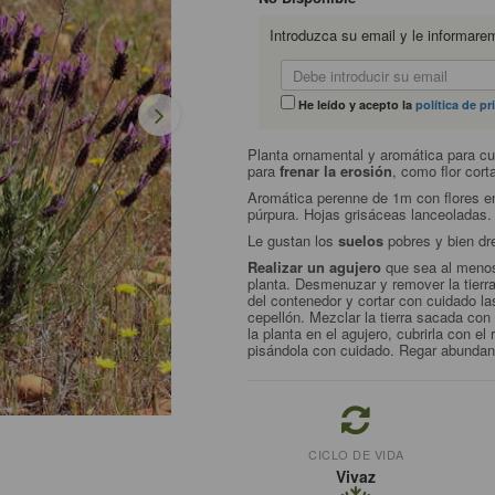
Introduzca su email y le informare
He leído y acepto la
política de pr
Planta ornamental y aromática para cul
para
frenar la erosión
, como flor cor
Aromática perenne de 1m con flores en
púrpura. Hojas grisáceas lanceoladas.
Le gustan los
suelos
pobres y bien d
Realizar un agujero
que sea al menos
planta. Desmenuzar y remover la tierra 
del contenedor y cortar con cuidado l
cepellón. Mezclar la tierra sacada con 
la planta en el agujero, cubrirla con el
pisándola con cuidado. Regar abunda
CICLO DE VIDA
Vivaz