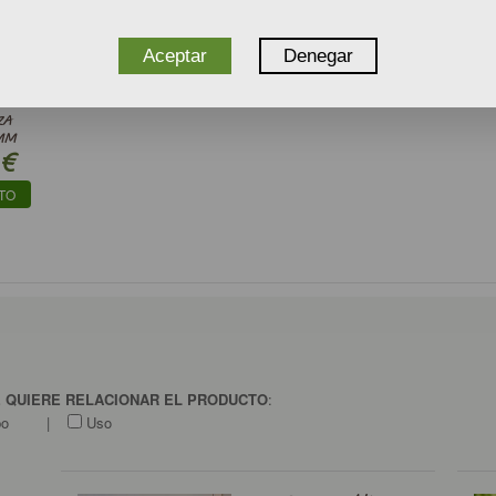
Aceptar
Denegar
ZA
 MM
€
TO
E QUIERE RELACIONAR EL PRODUCTO
:
po
|
Uso