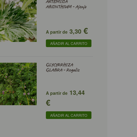
ARTEMISIA
ABSINTHIUM - Ajenjo
€
3,30
A partir de
AÑADIR AL CARRITO
GLYCYRRHIZA
GLABRA - Regaliz
13,44
A partir de
€
AÑADIR AL CARRITO