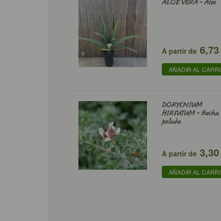
ALOE VERA - Aloe
6,73
A partir de
AÑADIR AL CARR
DORYCNIUM
HIRSUTUM - Bocha
peluda
3,30
A partir de
AÑADIR AL CARR