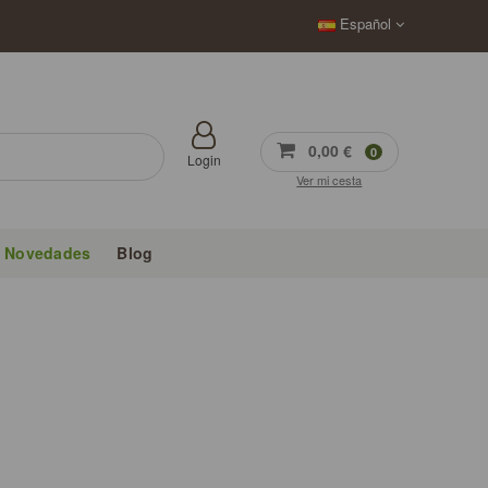
Español
0,00 €
0
Login
Ver mi cesta
Novedades
Blog