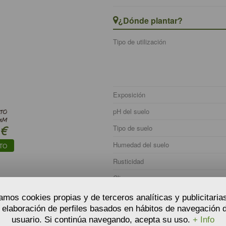
¿Dónde plantar?
Tipo de utilización
Exposición
pH del suelo
ATO
UM
Tipo de suelo
€
Humedad del suelo
TO
Rusticidad
Clima
zamos cookies propias y de terceros analíticas y publicitaria
a elaboración de perfiles basados en hábitos de navegación d
usuario. Si continúa navegando, acepta su uso.
+ Info