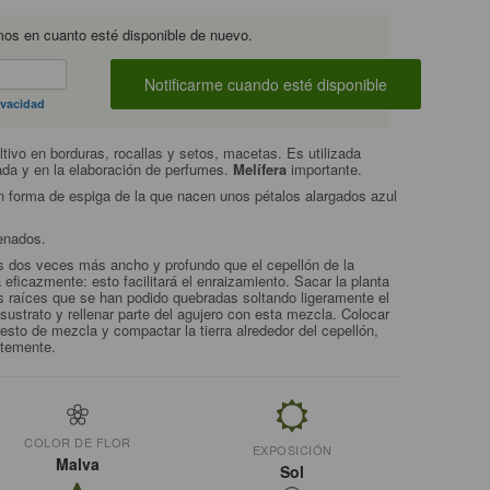
mos en cuanto esté disponible de nuevo.
ivacidad
tivo en borduras, rocallas y setos, macetas. Es utilizada
tada y en la elaboración de perfumes.
Melífera
importante.
 forma de espiga de la que nacen unos pétalos alargados azul
renados.
 dos veces más ancho y profundo que el cepellón de la
eficazmente: esto facilitará el enraizamiento. Sacar la planta
as raíces que se han podido quebradas soltando ligeramente el
sustrato y rellenar parte del agujero con esta mezcla. Colocar
 resto de mezcla y compactar la tierra alrededor del cepellón,
ntemente.
COLOR DE FLOR
EXPOSICIÓN
Malva
Sol