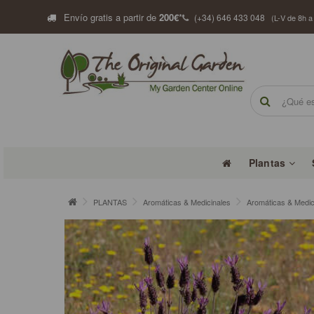
Envío gratis a partir de
200€
*
(+34) 646 433 048
(L-V de 8h a
Plantas
PLANTAS
Aromáticas & Medicinales
Aromáticas & Medic