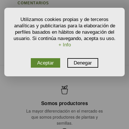
COMENTARIOS
No hay comentarios sobre este producto, inicia una
sesión desde tu cuenta de usuario y sé el primero en
Utilizamos cookies propias y de terceros
comentar.
analíticas y publicitarias para la elaboración de
perfiles basados en hábitos de navegación del
Solo usuarios registrados y autenticados
pueden añadir comentarios
usuario. Si continúa navegando, acepta su uso.
+ Info
Aceptar
Denegar
Somos productores
La mayor diferenciación en el mercado es
que somos productores de plantas y
semillas.