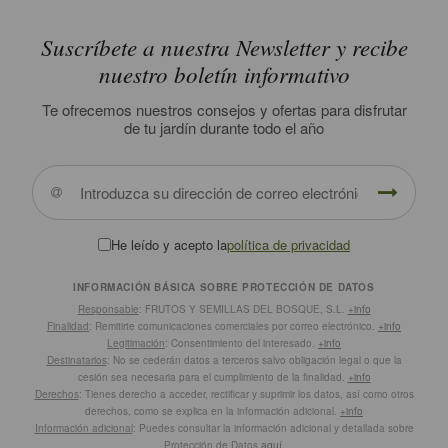
Suscríbete a nuestra Newsletter y recibe
nuestro boletín informativo
Te ofrecemos nuestros consejos y ofertas para disfrutar
de tu jardín durante todo el año
He leído y acepto la
política de privacidad
INFORMACIÓN BÁSICA SOBRE PROTECCIÓN DE DATOS
Responsable
: FRUTOS Y SEMILLAS DEL BOSQUE, S.L.
+info
Finalidad
: Remitirte comunicaciones comerciales por correo electrónico.
+info
Legitimación
: Consentimiento del interesado.
+info
Destinatarios
: No se cederán datos a terceros salvo obligación legal o que la
cesión sea necesaria para el cumplimiento de la finalidad.
+info
Derechos
: Tienes derecho a acceder, rectificar y suprimir los datos, así como otros
derechos, como se explica en la información adicional.
+info
Información adicional
: Puedes consultar la información adicional y detallada sobre
Protección de Datos
aquí
.