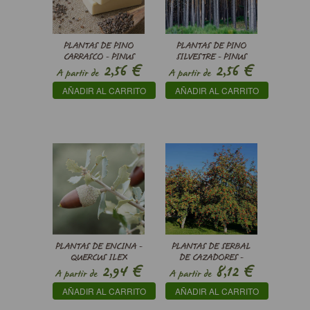
PLANTAS DE PINO
PLANTAS DE PINO
CARRASCO - PINUS
SILVESTRE - PINUS
€
€
2,56
2,56
HALEPENSIS
SYLVESTRIS
A partir de
A partir de
AÑADIR AL CARRITO
AÑADIR AL CARRITO
PLANTAS DE ENCINA -
PLANTAS DE SERBAL
QUERCUS ILEX
DE CAZADORES -
€
€
2,94
8,12
BALLOTA
SORBUS AUCUPARIA
A partir de
A partir de
AÑADIR AL CARRITO
AÑADIR AL CARRITO