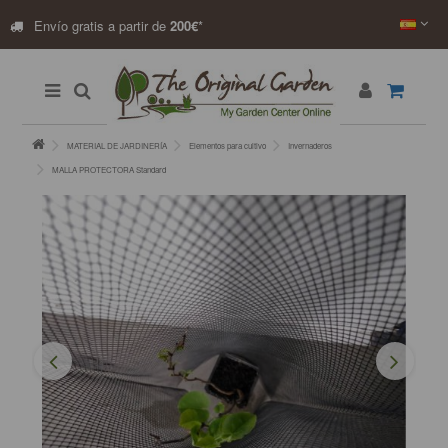
Envío gratis a partir de
200€
*
MATERIAL DE JARDINERÍA
Elementos para cultivo
Invernaderos
MALLA PROTECTORA Standard