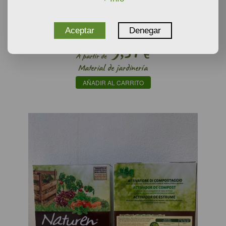
NATUREN® BY KB-ABONO PLANTAS AROMATICAS
CON ALGAS
Aceptar
Denegar
9,34
€
A partir de
Material de jardinería
AÑADIR AL CARRITO