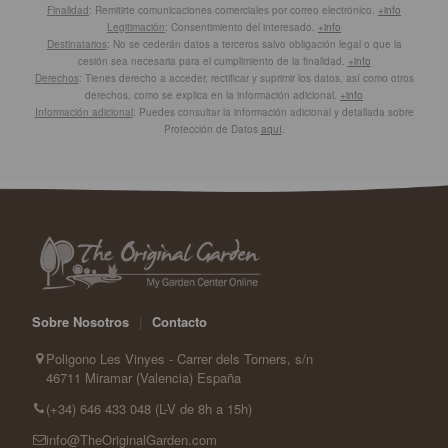
Finalidad
: Remitirte comunicaciones comerciales por correo electrónico.
+info
Legitimación
: Consentimiento del interesado.
+info
Destinatarios
: No se cederán datos a terceros salvo obligación legal o que la
cesión sea necesaria para el cumplimiento de la finalidad.
+info
Derechos
: Tienes derecho a acceder, rectificar y suprimir los datos, así como otros
derechos, como se explica en la información adicional.
+info
Información adicional
: Puedes consultar la información adicional y detallada sobre
Protección de Datos
aquí
.
Sobre Nosotros
|
Contacto
Poligono Les Vinyes - Carrer dels Torners, s/n
46711 Miramar (Valencia) España
(+34) 646 433 048 (L-V de 8h a 15h)
info@TheOriginalGarden.com