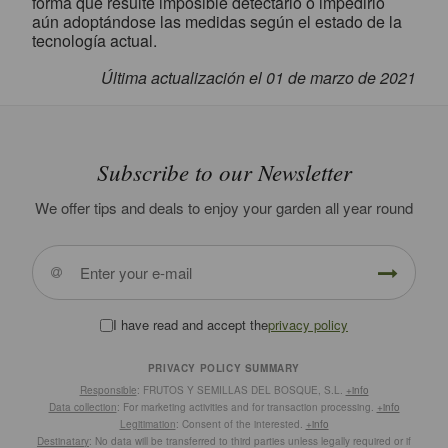
forma que resulte imposible detectarlo o impedirlo
aún adoptándose las medidas según el estado de la
tecnología actual.
Última actualización el 01 de marzo de 2021
Subscribe to our Newsletter
We offer tips and deals to enjoy your garden all year round
I have read and accept the
privacy policy
PRIVACY POLICY SUMMARY
Responsible
: FRUTOS Y SEMILLAS DEL BOSQUE, S.L.
+info
Data collection
: For marketing activities and for transaction processing.
+info
Legitimation
: Consent of the interested.
+info
Destinatary
: No data will be transferred to third parties unless legally required or if