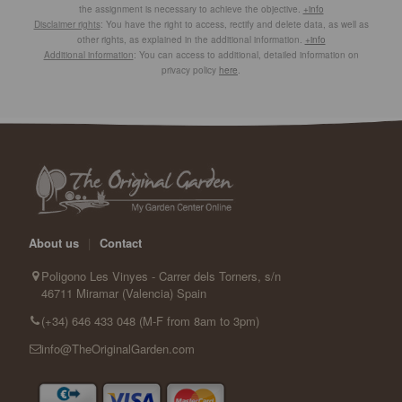
the assignment is necessary to achieve the objective.
+info
Disclaimer rights
: You have the right to access, rectify and delete data, as well as
other rights, as explained in the additional information.
+info
Additional information
: You can access to additional, detailed information on
privacy policy
here
.
About us
|
Contact
Poligono Les Vinyes - Carrer dels Torners, s/n
46711 Miramar (Valencia) Spain
(+34) 646 433 048 (M-F from 8am to 3pm)
info@TheOriginalGarden.com